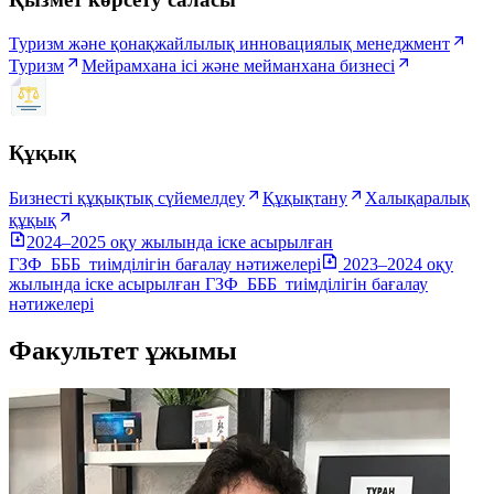
Туризм және қонақжайлылық инновациялық менеджмент
Туризм
Мейрамхана ісі және мейманхана бизнесі
Құқық
Бизнесті құқықтық сүйемелдеу
Құқықтану
Халықаралық
құқық
2024–2025 оқу жылында іске асырылған
ГЗФ_БББ_тиімділігін бағалау нәтижелері
2023–2024 оқу
жылында іске асырылған ГЗФ_БББ_тиімділігін бағалау
нәтижелері
Факультет ұжымы