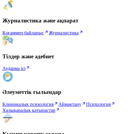
Журналистика және ақпарат
Қоғаммен байланыс
Журналистика
Тілдер және әдебиет
Аударма ісі
Әлеуметтік ғылымдар
Клиникалық психология
Аймақтану
Психология
Халықаралық қатынастар
Қызмет көрсету саласы