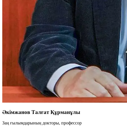
Әкімжанов Талғат Құрманұлы
Заң ғылымдарының докторы, профессор