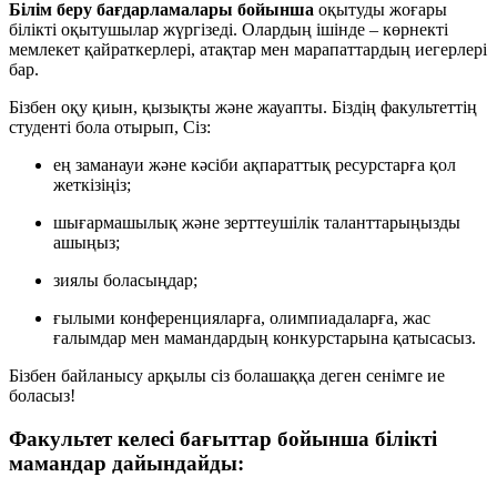
Білім беру бағдарламалары бойынша
оқытуды жоғары
білікті оқытушылар жүргізеді. Олардың ішінде – көрнекті
мемлекет қайраткерлері, атақтар мен марапаттардың иегерлері
бар.
Бізбен оқу қиын, қызықты және жауапты. Біздің факультеттің
студенті бола отырып, Сіз:
ең заманауи және кәсіби ақпараттық ресурстарға қол
жеткізіңіз;
шығармашылық және зерттеушілік таланттарыңызды
ашыңыз;
зиялы боласыңдар;
ғылыми конференцияларға, олимпиадаларға, жас
ғалымдар мен мамандардың конкурстарына қатысасыз.
Бізбен байланысу арқылы сіз болашаққа деген сенімге ие
боласыз!
Факультет келесі бағыттар бойынша білікті
мамандар дайындайды: