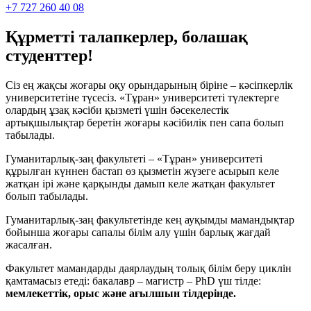
+7 727 260 40 08
Құрметті талапкерлер, болашақ
студенттер!
Сіз ең жақсы жоғары оқу орындарының біріне – кәсіпкерлік
университетіне түсесіз. «Тұран» университеті түлектерге
олардың ұзақ кәсіби қызметі үшін бәсекелестік
артықшылықтар беретін жоғары кәсібилік пен сапа болып
табылады.
Гуманитарлық-заң факультеті ­­– «Тұран» университеті
құрылған күннен бастап өз қызметін жүзеге асырып келе
жатқан ірі және қарқынды дамып келе жатқан факультет
болып табылады.
Гуманитарлық-заң факультетінде кең ауқымды мамандықтар
бойынша жоғары сапалы білім алу үшін барлық жағдай
жасалған.
Факультет мамандарды даярлаудың толық білім беру циклін
қамтамасыз етеді: бакалавр – магистр – PhD үш тілде:
мемлекеттік, орыс және ағылшын тілдерінде.