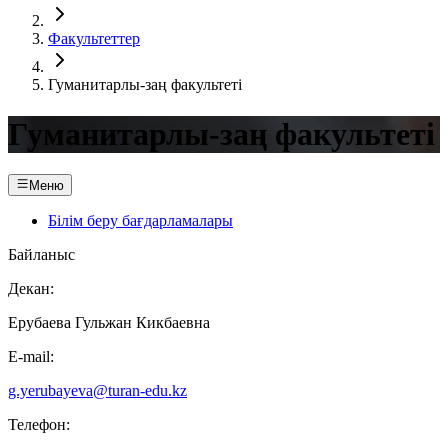
Факультеттер
Гуманитарлы-заң факультеті
Гуманитарлы-заң факультеті
Меню
Білім беру бағдарламалары
Байланыс
Декан:
Ерубаева Гульжан Кикбаевна
E-mail:
g.yerubayeva@turan-edu.kz
Телефон: