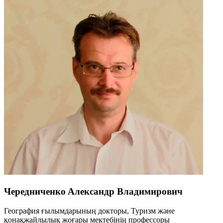
Чередниченкo Aлексaндр Владимирович
География ғылымдарының докторы, Туризм және
қонақжайлылық жоғары мектебінің профессоры