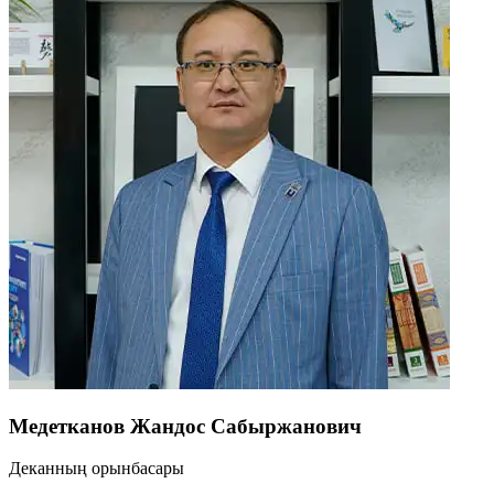
Медетканов Жандос Сабыржанович
Деканның орынбасары