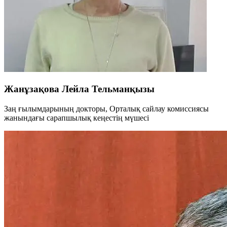
Жанұзақова Лейла Тельманқызы
Заң ғылымдарының докторы, Орталық сайлау комиссиясы
жанындағы сарапшылық кеңестің мүшесі