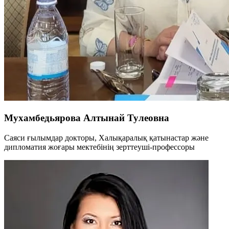
Мухамбедьярова Алтынай Тулеовна
Саяси ғылымдар докторы, Халықаралық қатынастар және
дипломатия жоғары мектебінің зерттеуші-профессоры