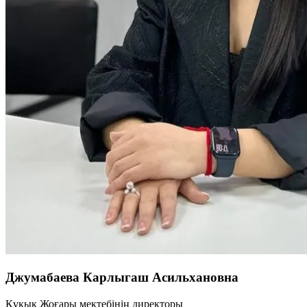
Джумабаева Карлыгаш Асильхановна
Құқық Жоғары мектебінің директоры