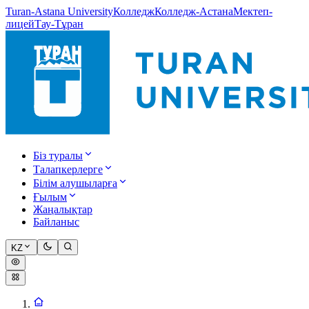
Turan-Astana University
Колледж
Колледж-Астана
Мектеп-
лицей
Тау-Тұран
Біз туралы
Талапкерлерге
Білім алушыларға
Ғылым
Жаңалықтар
Байланыс
KZ