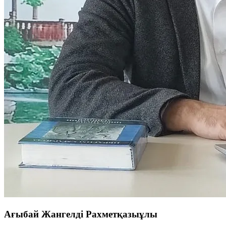
Ағыбай Жангелді Рахметқазыұлы