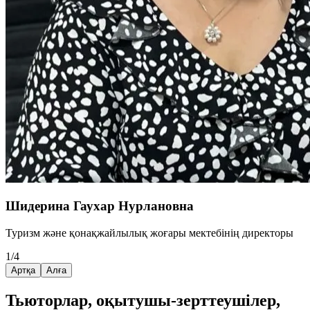
Шидерина Гаухар Нурлановна
Туризм және қонақжайлылық жоғары мектебінің директоры
1/4
Артқа
Алға
Тьюторлар, оқытушы-зерттеушілер,