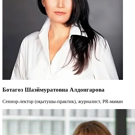
Ботагоз Шаэймуратовна Алдонгарова
Cениор-лектор (оқытушы-практик), журналист, PR-маман