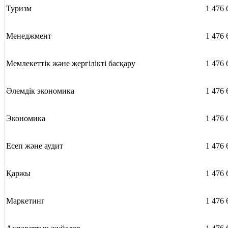
Туризм
1 476 
Менеджмент
1 476 
Мемлекеттік және жергілікті басқару
1 476 
Әлемдік экономика
1 476 
Экономика
1 476 
Есеп және аудит
1 476 
Қаржы
1 476 
Маркетинг
1 476 