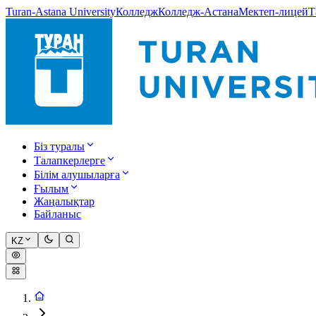
Turan-Astana University
Колледж
Колледж-Астана
Мектеп-лицей
Т
Біз туралы
Талапкерлерге
Білім алушыларға
Ғылым
Жаңалықтар
Байланыс
KZ