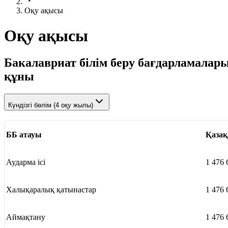
Оқу ақысы
Оқу ақысы
Бакалавриат білім беру бағдарламалар
құны
Күндізгі бөлім (4 оқу жылы)
ББ атауы
Қазақ
Аударма ісі
1 476 
Халықаралық қатынастар
1 476 
Аймақтану
1 476 