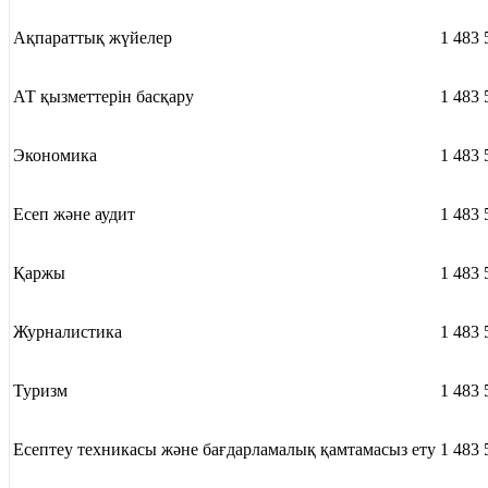
Ақпараттық жүйелер
1 483 
АТ қызметтерін басқару
1 483 
Экономика
1 483 
Есеп және аудит
1 483 
Қаржы
1 483 
Журналистика
1 483 
Туризм
1 483 
Есептеу техникасы және бағдарламалық қамтамасыз ету
1 483 