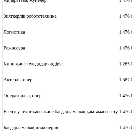
Ақпараттық жүйелер
1 476 
Зияткерлік робототехника
1 476 
Логистика
1 476 
Режиссура
1 476 
Кино және теледидар өндірісі
1 265 
Актерлік өнер
1 587 
Операторлық өнер
1 476 
Есептеу техникасы және бағдарламалық қамтамасыз ету
1 476 
Бағдарламалық инженерия
1 476 