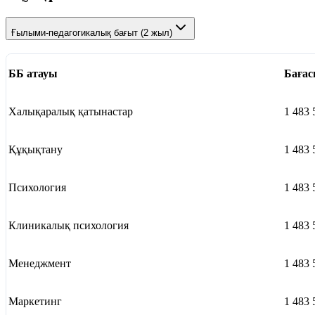
Ғылыми-педагогикалық бағыт (2 жыл)
ББ атауы
Баға
Халықаралық қатынастар
1 483 
Құқықтану
1 483 
Психология
1 483 
Клиникалық психология
1 483 
Менеджмент
1 483 
Маркетинг
1 483 