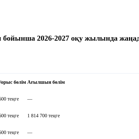
ы бойынша 2026-2027 оқу жылында жаңада
/орыс бөлім
Ағылшын бөлім
600 теңге
—
600 теңге
1 814 700 теңге
600 теңге
—