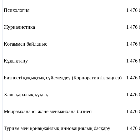
Психология
1 476 
Журналистика
1 476 
Қоғаммен байланыс
1 476 
Құқықтану
1 476 
Бизнесті құқықтық сүйемелдеу (Корпоративтік заңгер)
1 476 
Халықаралық құқық
1 476 
Мейрамхана ісі және мейманхана бизнесі
1 476 
Туризм мен қонақжайлық инновациялық басқару
1 476 