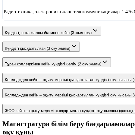
Радиотехника, электроника және телекоммуникациялар
1 476 
Күндізгі, орта жалпы білімнен кейін (3 жыл оқу)
Күндізгі қысқартылған (3 оқу жылы)
Тұран колледжінен кейін күндізгі бөлім (2 оқу жылы)
Колледжден кейін – оқыту мерзімі қысқартылған күндізгі оқу нысаны
Колледжден кейін – оқыту мерзімі қысқартылған күндізгі оқу нысаны
ЖОО кейін – оқыту мерзімі қысқартылған күндізгі оқу нысаны (қашық
Магистратура білім беру бағдарламала
оқу құны