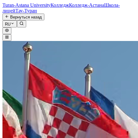
Turan-Astana University
Колледж
Колледж-Астана
Школа-
лицей
Тау-Туран
Вернуться назад
RU