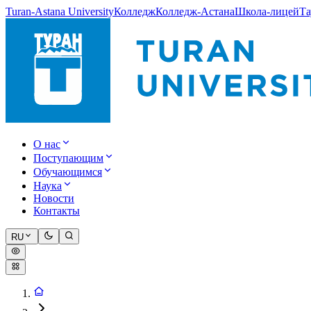
Turan-Astana University
Колледж
Колледж-Астана
Школа-лицей
Та
О нас
Поступающим
Обучающимся
Наука
Новости
Контакты
RU