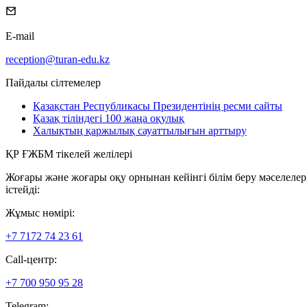
E-mail
reception@turan-edu.kz
Пайдалы сілтемелер
Қазақстан Республикасы Президентінің ресми сайты
Қазақ тіліндегі 100 жаңа оқулық
Халықтың қаржылық сауаттылығын арттыру
ҚР ҒЖБМ тікелей желілері
Жоғары және жоғары оқу орнынан кейінгі білім беру мәселеле
істейді:
Жұмыс нөмірі:
+7 7172 74 23 61
Call-центр:
+7 700 950 95 28
Telegram: