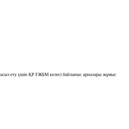
амасыз ету үшін ҚР ҒЖБМ келесі байланыс арналары жұмыс