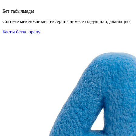
Бет табылмады
Сілтеме мекенжайын тексеріңіз немесе іздеуді пайдаланыңыз
Басты бетке оралу