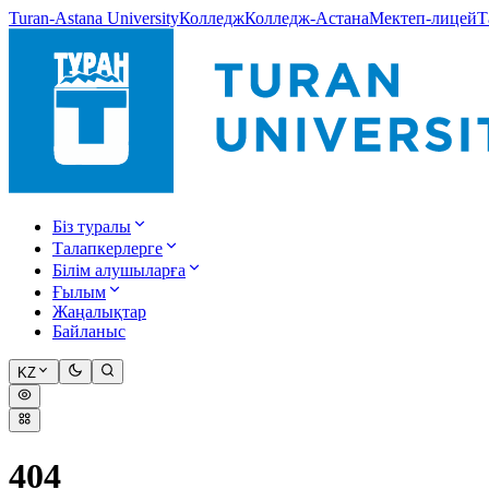
Turan-Astana University
Колледж
Колледж-Астана
Мектеп-лицей
Т
Біз туралы
Талапкерлерге
Білім алушыларға
Ғылым
Жаңалықтар
Байланыс
KZ
404