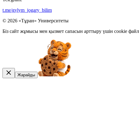
t.me/gylym_jogary_bilim
© 2026 «Тұран» Университеты
Біз сайт жұмысы мен қызмет сапасын арттыру үшін cookie фай
Жарайды